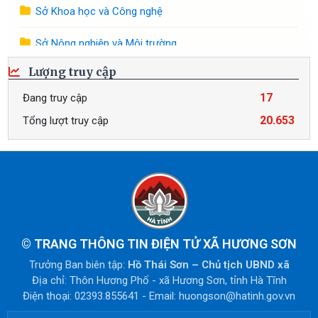
Sở Khoa học và Công nghệ
Sở Nông nghiệp và Môi trường
Lượng truy cập
Sở Nội vụ
17
Đang truy cập
Sở Ngoại vụ
20.653
Tổng lượt truy cập
Sở Tài chính
Sở Tư pháp
Sở Văn hóa, Thế thao và Du lịch
Sở Xây dựng
©
TRANG THÔNG TIN ĐIỆN TỬ XÃ HƯƠNG SƠN
Trưởng Ban biên tập:
Hồ Thái Sơn – Chủ tịch UBND xã
Sở Y tế
Địa chỉ: Thôn Hương Phố - xã Hương Sơn, tỉnh Hà Tĩnh
Điện thoại: 02393.855641 - Email: huongson@hatinh.gov.vn
Tòa án nhân dân tỉnh