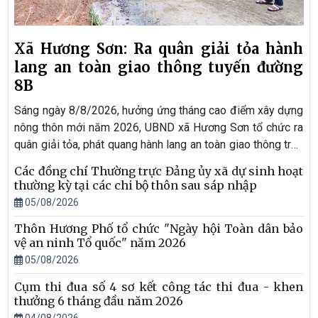
Xã Hương Sơn: Ra quân giải tỏa hành
lang an toàn giao thông tuyến đường
8B
Sáng ngày 8/8/2026, hưởng ứng tháng cao điểm xây dựng
nông thôn mới năm 2026, UBND xã Hương Sơn tổ chức ra
quân giải tỏa, phát quang hành lang an toàn giao thông trên
tuyến đường 8B, với chiều dài khoảng 8 km. Đây là hoạt
Các đồng chí Thường trực Đảng ủy xã dự sinh hoạt
động thiết thực nhằm chỉnh trang cảnh quan, bảo đảm an
thường kỳ tại các chi bộ thôn sau sáp nhập
toàn giao thông và góp phần xây dựng môi trường nông
05/08/2026
thôn sáng - xanh - sạch - đẹp. Đồng chí Trần Quang Thắng
Thôn Hương Phố tổ chức "Ngày hội Toàn dân bảo
- Phó Bí thư TT Đảng ủy; đồng chí Hồ Thái Sơn - Chủ tịch
vệ an ninh Tổ quốc" năm 2026
UBND xã và đồng chí Trần Tuấn Khoa - UVBTV, Phó Chủ
05/08/2026
tịch UBND xã đã đi kiểm tra và động viên phong trào.
Cụm thi đua số 4 sơ kết công tác thi đua - khen
thưởng 6 tháng đầu năm 2026
04/08/2026