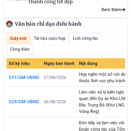
thành công tốt đẹp
Xem thêm
Văn bản chỉ đạo điều hành
Giấy mời
Tài liệu cuộc họp
Lịch công tác
Công điện
Số ký hiệu
Ngày ban hành
Nội dung
Họp nghe một số nội dung
531/GM-UBND
07/08/2026
thuộc lĩnh vực phụ trách
Làm việc xử lý kiến nghị liê
quan đến Dự án Kho LNG
529/GM-UBND
06/08/2026
Bắc Trung Bộ (Kho LNG
Vũng Áng)
Đón tiếp và làm việc với
Đoàn công tác của Tổng