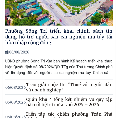
Phường Sông Trí triển khai chính sách tín
dụng hỗ trợ người sau cai nghiện ma túy tái
hòa nhập cộng đồng
06/08/2026
UBND phường Sông Trí vừa ban hành Kế hoạch triển khai thực
hiện Quyết định số 08/2026/QĐ-TTg của Thủ tướng Chính phủ
về tín dụng đối với người sau cai nghiện ma túy. Chính sách
nhằm tạo điều kiện để người sau cai nghiện tiếp cận nguồn
Trao giải cuộc thi “Thuế với người dân
vốn ưu đãi, học nghề, tạo việc làm, phát triển sản xuất, kinh
06/08/2026
và doanh nghiệp”
doanh, từng bước ổn định cuộc sống và tái hòa nhập cộng
đồng.
Quân khu 4 tổng kết nhiệm vụ quy tập
05/08/2026
hài cốt liệt sĩ mùa khô 2025 – 2026
Diễn tập tác chiến phường Trần Phú
05/08/2026