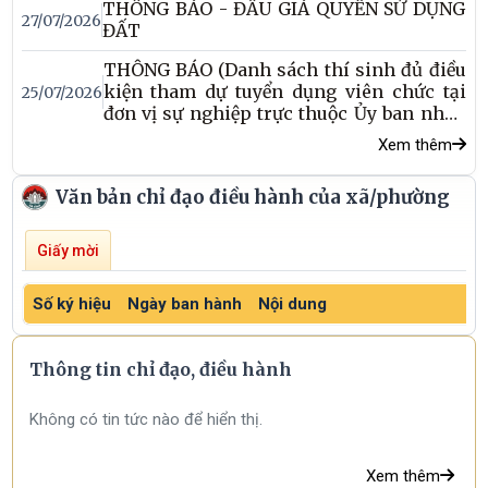
THÔNG BÁO - ĐẤU GIÁ QUYỀN SỬ DỤNG
chưa hoàn thành thủ tục chấm dứt hiệu
27/07/2026
ĐẤT
lực mã số thuế trên địa bàn xã Hương Sơn)
THÔNG BÁO (Danh sách thí sinh đủ điều
kiện tham dự tuyển dụng viên chức tại
25/07/2026
đơn vị sự nghiệp trực thuộc Ủy ban nhân
dân xã Hương Sơn)
Xem thêm
Văn bản chỉ đạo điều hành của xã/phường
Giấy mời
Số ký hiệu
Ngày ban hành
Nội dung
T
Thông tin chỉ đạo, điều hành
Không có tin tức nào để hiển thị.
Xem thêm