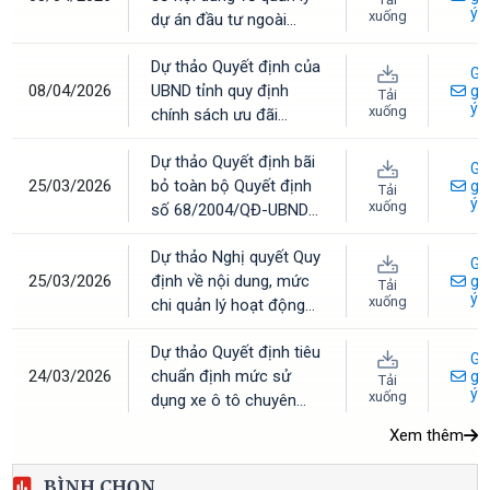
ý
xuống
dự án đầu tư ngoài
ngân sách trên địa bàn
Dự thảo Quyết định của
tỉnh Hà Tĩnh
Gử
08/04/2026
UBND tỉnh quy định
gó
Tải
ý
xuống
chính sách ưu đãi
(miễn, giảm) tiền thuê
Dự thảo Quyết định bãi
nhà cho các đối tượng
Gử
25/03/2026
bỏ toàn bộ Quyết định
ưu tiên trên địa bàn tỉnh
gó
Tải
ý
xuống
số 68/2004/QĐ-UBND
Hà Tĩnh
ngày 18/6/2004 của
Dự thảo Nghị quyết Quy
UBND tỉnh về cán bộ,
Gử
25/03/2026
định về nội dung, mức
công chức xã, phường,
gó
Tải
ý
xuống
chi quản lý hoạt động
thị trấn
và thực hiện nhiệm vụ
Dự thảo Quyết định tiêu
khoa học, công nghệ và
Gử
24/03/2026
chuẩn định mức sử
đổi mới sáng tạo sử
gó
Tải
ý
xuống
dụng xe ô tô chuyên
dụng ngân sách nhà
dùng
nước thuộc phạm vi
Xem thêm
quản lý của tỉnh Hà Tĩnh
BÌNH CHỌN