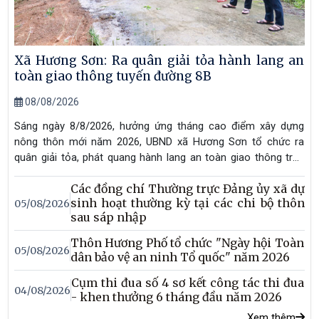
Xã Hương Sơn: Ra quân giải tỏa hành lang an
toàn giao thông tuyến đường 8B
08/08/2026
Sáng ngày 8/8/2026, hưởng ứng tháng cao điểm xây dựng
nông thôn mới năm 2026, UBND xã Hương Sơn tổ chức ra
quân giải tỏa, phát quang hành lang an toàn giao thông trên
tuyến đường 8B, với chiều dài khoảng 8 km. Đây là hoạt động
Các đồng chí Thường trực Đảng ủy xã dự
thiết thực nhằm chỉnh trang cảnh quan, bảo đảm an toàn giao
sinh hoạt thường kỳ tại các chi bộ thôn
05/08/2026
thông và góp phần xây dựng môi trường nông thôn sáng -
sau sáp nhập
xanh - sạch - đẹp. Đồng chí Trần Quang Thắng - Phó Bí thư
TT Đảng ủy; đồng chí Hồ Thái Sơn - Chủ tịch UBND xã và
Thôn Hương Phố tổ chức "Ngày hội Toàn
05/08/2026
đồng chí Trần Tuấn Khoa - UVBTV, Phó Chủ tịch UBND xã đã
dân bảo vệ an ninh Tổ quốc" năm 2026
đi kiểm tra và động viên phong trào.
Cụm thi đua số 4 sơ kết công tác thi đua
04/08/2026
- khen thưởng 6 tháng đầu năm 2026
Xem thêm