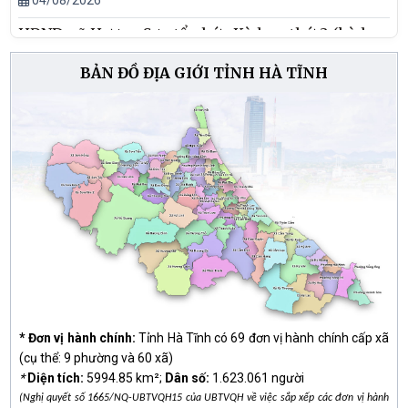
HĐND xã Hương Sơn tổ chức Kỳ họp thứ 3 (kỳ họp
chuyên đề), thông qua nhiều nội dung quan trọng
BẢN ĐỒ ĐỊA GIỚI TỈNH HÀ TĨNH
03/08/2026
UBND xã Hương Sơn triển khai nhiệm vụ trọng tâm
tháng 8 năm 2026
03/08/2026
Thường trực Hội đồng nhân dân xã Hương Sơn họp
soát xét các nội dung chuẩn bị cho kỳ họp thứ 3
(kỳ họp chuyên đề) Hội đồng nhân dân xã khóa II,
nhiệm kỳ 2026 - 2031.
31/07/2026
* Đơn vị hành chính:
Tỉnh Hà Tĩnh có 69 đơn vị hành chính cấp xã
(cụ thể: 9 phường và 60 xã)
*
Diện tích:
5994.85 km²;
Dân số:
1.623.061 người
(Nghị quyết số 1665/NQ-UBTVQH15 của UBTVQH về việc sắp xếp các đơn vị hành