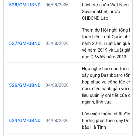
528/GM-UBND
06/08/2026
Lãnh sự quán Việt Nam tại
Savannakhet, nước
CHDCND Lào
Tham dự Hội nghị tổng kết
thực hiện Luật Quốc phòn
527/GM-UBND
05/08/2026
năm 2018, Luật Dân quân t
vệ năm 2019 và Luật giáo
dục QP&AN năm 2013
Họp nghe báo cáo triển kha
xây dựng Dashboard tổng
hợp phục vụ công tác chỉ
526/GM-UBND
04/08/2026
đạo, điều hành gắn với dữ
liệu quản lý chi tiết của các
ngành, lĩnh vực
Làm việc thống nhất định
524/GM-UBND
04/08/2026
hướng phát triển cây Dó
bầu Hà Tĩnh