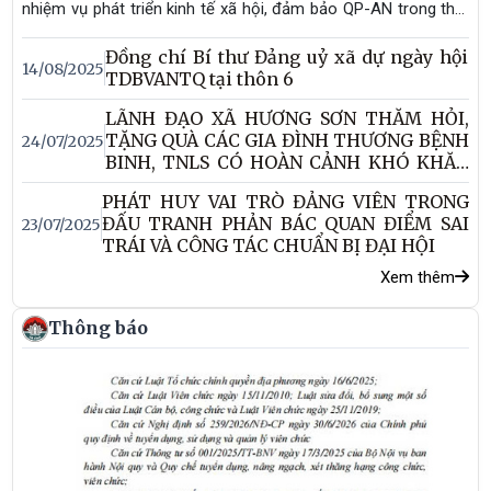
nhiệm vụ phát triển kinh tế xã hội, đảm bảo QP-AN trong thời
gian qua và triển khai một số nhiệm vụ trọng tâm trong thời
Đồng chí Bí thư Đảng uỷ xã dự ngày hội
gian tới. Đồng chí Lương Quốc Tuấn – TUV, Bí thư Đảng ủy,
14/08/2025
TDBVANTQ tại thôn 6
Chủ tịch HĐND xã chủ trì buổi làm việc.
LÃNH ĐẠO XÃ HƯƠNG SƠN THĂM HỎI,
TẶNG QUÀ CÁC GIA ĐÌNH THƯƠNG BỆNH
24/07/2025
BINH, TNLS CÓ HOÀN CẢNH KHÓ KHĂN
TRÊN ĐỊA BÀN
PHÁT HUY VAI TRÒ ĐẢNG VIÊN TRONG
ĐẤU TRANH PHẢN BÁC QUAN ĐIỂM SAI
23/07/2025
TRÁI VÀ CÔNG TÁC CHUẨN BỊ ĐẠI HỘI
Xem thêm
Thông báo