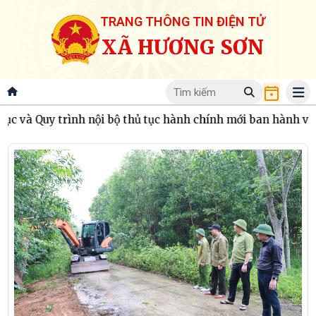
TRANG THÔNG TIN ĐIỆN TỬ
XÃ HƯƠNG SƠN
ội bộ thủ tục hành chính mới ban hành và bị bãi bỏ trong l